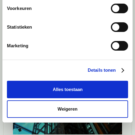
Consultancybedrijf in het publieke
Voorkeuren
domein start buy-and-buildstrategie
Case | Fusies en overnames (M&A)
Statistieken
Marketing
Details tonen
Alles toestaan
Weigeren