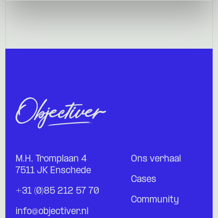
M.H. Tromplaan 4
Ons verhaal
7511 JK Enschede
Cases
+31 (0)85 212 57 70
Community
info@objectiver.nl