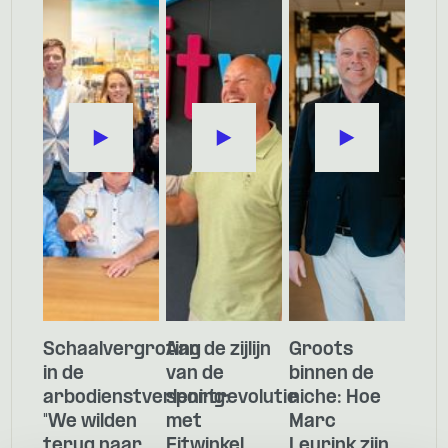
Schaalvergroting
Aan de zijlijn
Groots
in de
van de
binnen de
arbodienstverlening:
sportrevolutie
niche: Hoe
"We wilden
met
Marc
terug naar
Fitwinkel
Leurink zijn