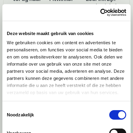
ons
modewinkel
eigenlijke
klaarstoomde
werk"
voor de
toekomst
Deze website maakt gebruik van cookies
We gebruiken cookies om content en advertenties te
Case
personaliseren, om functies voor social media te bieden
en om ons websiteverkeer te analyseren. Ook delen we
informatie over uw gebruik van onze site met onze
partners voor social media, adverteren en analyse. Deze
partners kunnen deze gegevens combineren met andere
informatie die u aan ze heeft verstrekt of die ze hebben
verzameld op basis van uw gebruik van hun services.
Toestemmingsselectie
Noodzakelijk