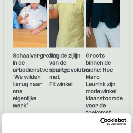
Schaalvergroting
Aan de zijlijn
Groots
in de
van de
binnen de
arbodienstverlening:
sportrevolutie
niche: Hoe
"We wilden
met
Marc
terug naar
Fitwinkel
Leurink zijn
ons
modewinkel
eigenlijke
klaarstoomde
werk"
voor de
toekomst
Case