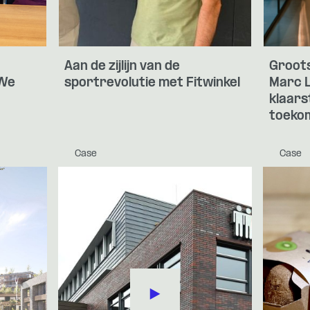
Aan de zijlijn van de
Groots
"We
sportrevolutie met Fitwinkel
Marc L
klaars
toeko
Case
Case