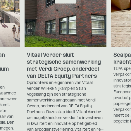
an
Vitaal Verder sluit
Sealpa
strategische samenwerking
krach
ium
met Verdi Groep, onderdeel
TIPA, spe
verpakki
van DELTA Equity Partners
innovato
Oprichters en eigenaren van Vitaal
strategis
nen
Verder Willeke Nijkamp en Stian
Europese 
 waarmee
Vogelsang zijn een strategische
productp
jaar weer
samenwerking aangegaan met Verdi
papierge
 komt.
Groep, onderdeel van DELTA Equity
verpakki
tste
Partners. Deze stap biedt Vitaal Verder
heeft de
aar van
de mogelijkheid om verder te investeren
begeleid 
lle, Den
in kwaliteit en innovatie op het gebied
jmegen.
van arbodienstverlening, vitaliteit en re-