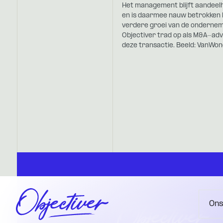
Het management blijft aandeel
en is daarmee nauw betrokken b
verdere groei van de ondernem
Objectiver trad op als M&A-advi
deze transactie. Beeld: VanWon
Ons