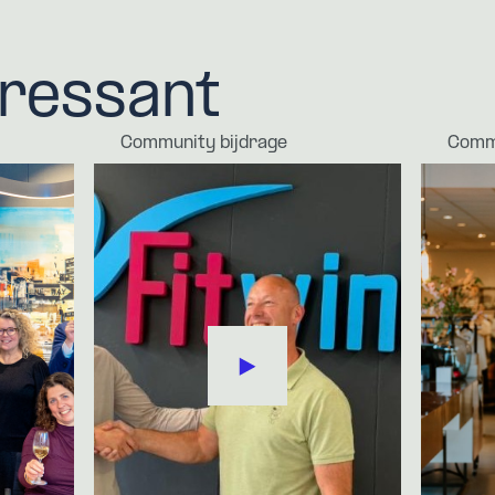
eressant
Community bijdrage
Commu