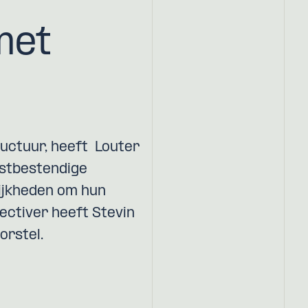
met
ructuur, heeft Louter
stbestendige
lijkheden om hun
jectiver heeft Stevin
orstel.