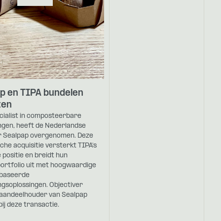
p en TIPA bundelen
ten
cialist in composteerbare
ngen, heeft de Nederlandse
r Sealpap overgenomen. Deze
che acquisitie versterkt TIPA's
positie en breidt hun
ortfolio uit met hoogwaardige
baseerde
ngsoplossingen. Objectiver
 aandeelhouder van Sealpap
bij deze transactie.