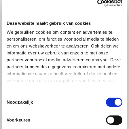
professionele houding.
Uitstekende beheersing van
Nederlands en Engels.
Deze website maakt gebruik van cookies
Ervaring met Excel en PowerPoint.
We gebruiken cookies om content en advertenties te
personaliseren, om functies voor social media te bieden
en om ons websiteverkeer te analyseren. Ook delen we
Wat bieden wij?
informatie over uw gebruik van onze site met onze
partners voor social media, adverteren en analyse. Deze
Een uitdagende start in ons
partners kunnen deze gegevens combineren met andere
werkveld.
informatie die u aan ze heeft verstrekt of die ze hebben
Intensieve begeleiding en training
verzameld op basis van uw gebruik van hun services.
om jezelf snel te ontwikkelen.
Toestemmingsselectie
Werken in een hecht, informeel
Noodzakelijk
maar professioneel team, met veel
verantwoordelijkheid.
Voorkeuren
De mogelijkheid om door te