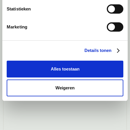
groeien binnen en mee helpen
Statistieken
bouwen aan de organisatie.
Marktconforme
Marketing
arbeidsvoorwaarden en een
uitstekende werk-privébalans.
Details tonen
Interesse?
Alles toestaan
Vul onderstaand contactformulier in of
stuur je CV en motivatie naar
Weigeren
info@objectiver.nl.