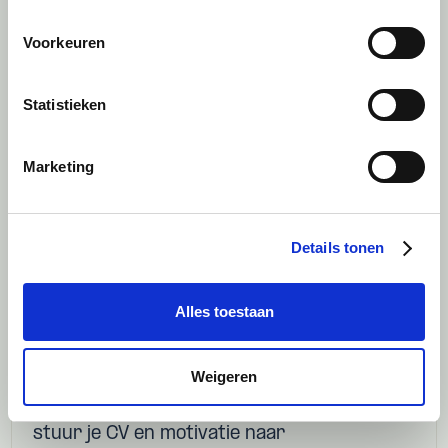
en informele maar professionele
Voorkeuren
werkomgeving.
Intensieve begeleiding door
Statistieken
ervaren professionals, waardoor
je snel veel leert.
Marketing
De kans om hands-on ervaring op
te doen.
Marktconforme vergoeding.
Details tonen
De mogelijkheid om door te
groeien naar een vaste functie.
Alles toestaan
Weigeren
Interesse?
Vul onderstaand contactformulier in of
stuur je CV en motivatie naar