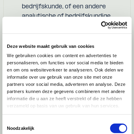
bedrijfskunde, of een andere
analytische of bedrijfskundige
studieachtergrond
.
Sterke cijfermatige en analytische
vaardigheden.
Deze website maakt gebruik van cookies
Een ondernemende en
We gebruiken cookies om content en advertenties te
personaliseren, om functies voor social media te bieden
nieuwsgierige houding.
en om ons websiteverkeer te analyseren. Ook delen we
Goede beheersing van Nederlands
informatie over uw gebruik van onze site met onze
en Engels.
partners voor social media, adverteren en analyse. Deze
partners kunnen deze gegevens combineren met andere
informatie die u aan ze heeft verstrekt of die ze hebben
verzameld op basis van uw gebruik van hun services.
Wat bieden wij?
Een uitdagend werkstudentschap
Toestemmingsselectie
in een kleinschalige, dynamische
Noodzakelijk