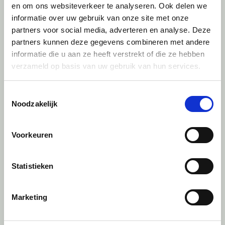
en om ons websiteverkeer te analyseren. Ook delen we
ondernemen. Je weet wat je ouders ervoor
informatie over uw gebruik van onze site met onze
hebben moeten doen; maar nu moet je het
partners voor social media, adverteren en analyse. Deze
zelf doen. Dat maakt het spannend en
partners kunnen deze gegevens combineren met andere
informatie die u aan ze heeft verstrekt of die ze hebben
uitdagend.”
verzameld op basis van uw gebruik van hun services.
Waarom ben je gaan samenwerken met
een adviseur?
Toestemmingsselectie
“Het is heel waardevol als je mensen hebt
Noodzakelijk
met wie je open kunt praten. Er komt veel
emotie bij kijken, vooral als het om geld en
Voorkeuren
belangen gaat. Bij een transactie draait het
niet alleen om cijfers, maar ook om
Statistieken
vertrouwen en relaties. Zeker als je zelf ook
aandeelhouder bent, kom je al snel in een
Marketing
spagaat terecht. Het is fijn als iemand dan
naast je staat.”