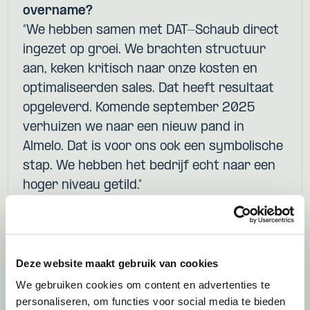
overname?
“We hebben samen met DAT-Schaub direct
ingezet op groei. We brachten structuur
aan, keken kritisch naar onze kosten en
optimaliseerden sales. Dat heeft resultaat
opgeleverd. Komende september 2025
verhuizen we naar een nieuw pand in
Almelo. Dat is voor ons ook een symbolische
stap. We hebben het bedrijf echt naar een
hoger niveau getild.”
Ben je van huis uit een echte ondernemer?
“Ik ben ooit begonnen als accountmanager,
verantwoordelijk voor de verkoop van
Deze website maakt gebruik van cookies
kunstdarmen. Ik kom uit een
We gebruiken cookies om content en advertenties te
ondernemersgezin, maar dat betekent niet
personaliseren, om functies voor social media te bieden
dat je automatisch weet hoe je moet