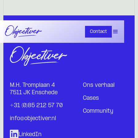
Contact
M.H. Tromplaan 4
Ons verhaal
7511 JK Enschede
Cases
+31 (0)85 212 57 70
Community
info@objectiver.nl
LinkedIn