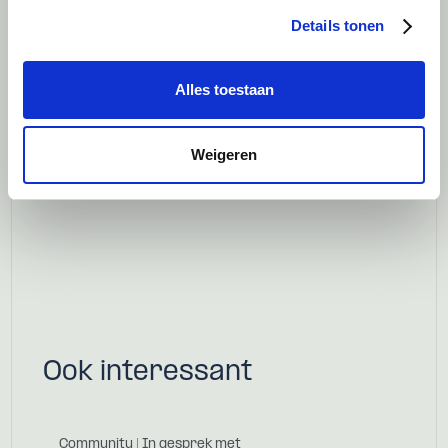
Wat is ervoor jullie veranderd na de
Details tonen
transactie?
“Eigenlijk niet veel. Ik ben nog steeds wie ik
Alles toestaan
ben. Alleen iets onafhankelijker. En ik heb
plezier in wat ik doe. Dat is voor mij het
Weigeren
belangrijkste.”
Ook interessant
Community | In gesprek met